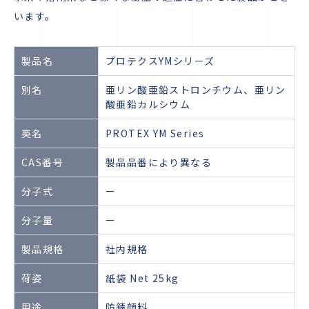
います。
製品名
プロテクスYMシリーズ
別名
亜リン酸亜鉛ストロンチウム、亜リン
酸亜鉛カルシウム
英名
PROTEX YM Series
CAS番号
製品品番により異なる
分子式
ー
分子量
ー
製品規格
社内規格
荷姿
紙袋 Net 25kg
用途
防錆顔料