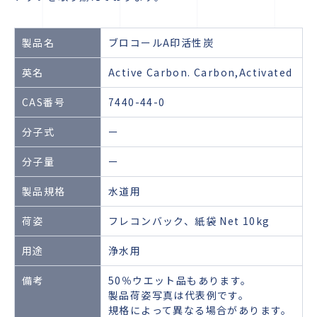
製品名
ブロコールA印活性炭
英名
Active Carbon. Carbon,Activated
CAS番号
7440-44-0
分子式
ー
分子量
ー
製品規格
水道用
荷姿
フレコンバック、紙袋 Net 10kg
用途
浄水用
備考
50％ウエット品もあります。
製品荷姿写真は代表例です。
規格によって異なる場合があります。