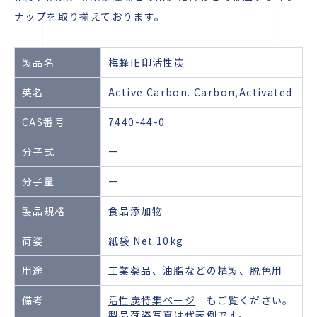
ナップを取り揃えております。
製品名
梅蜂IE印活性炭
英名
Active Carbon. Carbon,Activated
CAS番号
7440-44-0
分子式
ー
分子量
ー
製品規格
食品添加物
荷姿
紙袋 Net 10kg
用途
工業薬品、油脂などの精製、脱色用
備考
活性炭特集ページ
もご覧ください。
製品荷姿写真は代表例です。