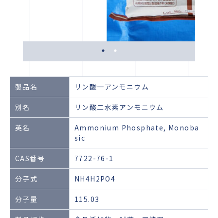
製品名
リン酸一アンモニウム
別名
リン酸二水素アンモニウム
英名
Ammonium Phosphate, Monoba
sic
CAS番号
7722-76-1
分子式
NH4H2PO4
分子量
115.03