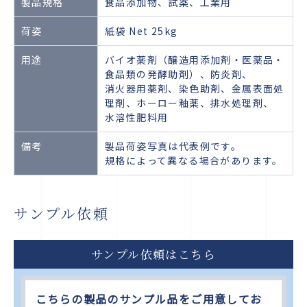
製品規格
食品添加物、試薬、工業用
荷姿
紙袋 Net 25kg
用途
バイオ薬剤（醸造用添加剤・医薬品・
食品類の発酵助剤）、防炎剤、
消火器用薬剤、染色助剤、金属表面処
理剤、ホーロー釉薬、排水処理剤、
水溶性肥料用
備考
製品荷姿写真は代表例です。
規格によって異なる場合があります。
サンプル依頼
サンプル依頼はこちら
こちらの製品のサンプル品をご用意してお