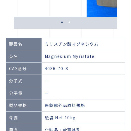
製品名
ミリスチン酸マグネシウム
英名
Magnesium Myristate
CAS番号
4086-70-8
分子式
ー
分子量
ー
製品規格
医薬部外品原料規格
荷姿
紙袋 Net 10kg
用途
化粧品・軟膏基剤