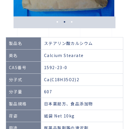
製品名
ステアリン酸カルシウム
英名
Calcium Stearate
CAS番号
1592-23-0
分子式
Ca(C18H35O2)2
分子量
607
製品規格
日本薬局方、食品添加物
荷姿
紙袋 Net 10kg
用途
医薬品製剤等の滑沢剤