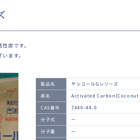
ズ
活性炭です。
ざいます。
製品名
ヤシコールGシリーズ
英名
Activated Carbon(Coconut 
CAS番号
7440-44-0
分子式
ー
分子量
ー