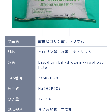
製品名
酸性ピロリン酸ナトリウム
別名
ピロリン酸二水素二ナトリウム
英名
Disodium Dihydrogen Pyrophosp
hate
CAS番号
7758-16-9
分子式
Na2H2P2O7
分子量
221.94
製品規格
食品添加物、工業用