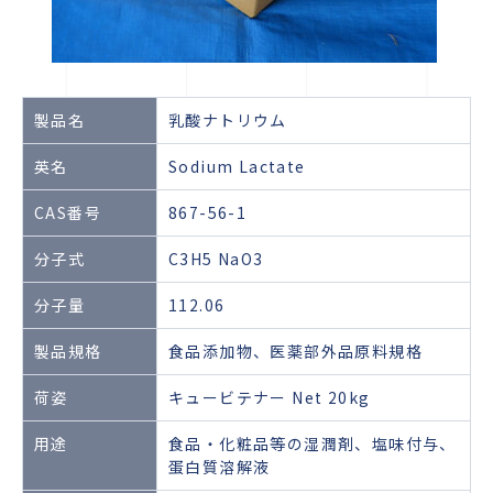
製品名
乳酸ナトリウム
英名
Sodium Lactate
CAS番号
867-56-1
分子式
C3H5 NaO3
分子量
112.06
製品規格
食品添加物、医薬部外品原料規格
荷姿
キュービテナー Net 20kg
用途
食品・化粧品等の湿潤剤、塩味付与、
蛋白質溶解液