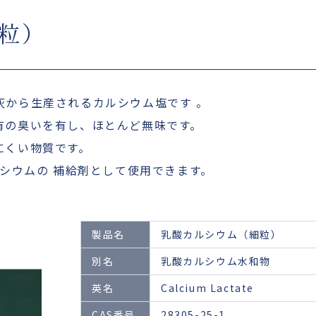
粒）
灰から生産されるカルシウム塩です 。
有の臭いを有し、ほとんど無味です。
にくい物質です。
ルシウムの 補給剤として使用できます。
製品名
乳酸カルシウム（細粒）
別名
乳酸カルシウム水和物
英名
Calcium Lactate
CAS番号
28305-25-1