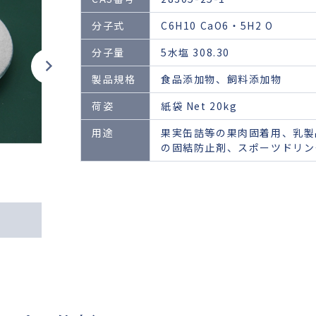
分子式
C6H10 CaO6・5H2 O
分子量
5水塩 308.30
製品規格
食品添加物、飼料添加物
荷姿
紙袋 Net 20kg
用途
果実缶詰等の果肉固着用、乳製
の固結防止剤、スポーツドリン