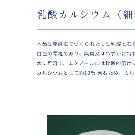
乳酸カルシウム（細
本品は発酵法でつくられたＬ型乳酸と石
白色の顆粒であり、無臭又はわずかに特
水に可溶で、エタノールには比較的溶け
カルシウムとして約13% 含むため、カ